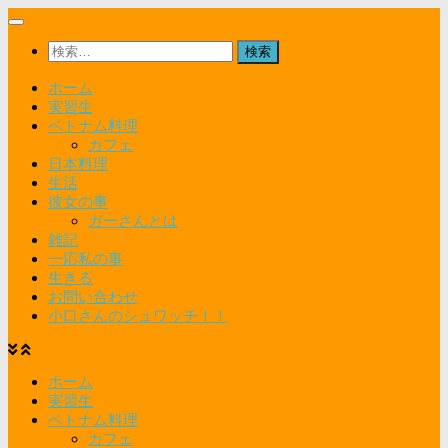
コ
ン
検
テ
索:
ン
ホーム
ツ
実習生
へ
ベトナム料理
ス
カフェ
キ
日本料理
ッ
生活
プ
彼女の事
ガーさんとは
雑記
一応私の事
生きる
お問い合わせ
小口さんのシュワッチ！！
ホーム
実習生
ベトナム料理
カフェ