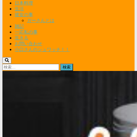
日本料理
生活
彼女の事
ガーさんとは
雑記
一応私の事
生きる
お問い合わせ
小口さんのシュワッチ！！
検
索: