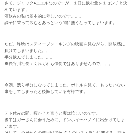
さて、ジャック●ニエルなのですが、１日に飲む量を１センチと決
めています。
酒飲みの私は基本的に卑しいのです。。。
調子に乗って飲むとあっという間に無くなってしまいます。
ただ、昨晩はスティーブン・キングの映画を見ながら、開放感に
負けてしまいました。。。
半分飲んでしまった。。。
※長谷川社長：くれぐれも催促ではありませんので。。。
今朝、残り半分になってしまった、ボトルを見て、もったいない
事をしてしまったと後悔している有様です。
テト休みの間、暇か？と言うと実は忙しいのです。
後半はガーさんに会うために、ドンホイ〜ハノイに出かけてしま
います。
そして、今日からの前半戦でAuさんのレストランに関する、諸々