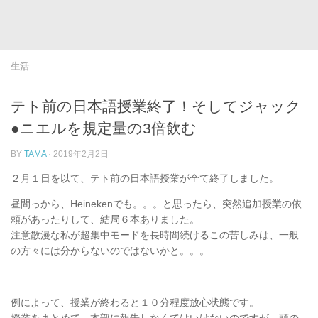
生活
テト前の日本語授業終了！そしてジャック
●ニエルを規定量の3倍飲む
BY
TAMA
·
2019年2月2日
２月１日を以て、テト前の日本語授業が全て終了しました。
昼間っから、Heinekenでも。。。と思ったら、突然追加授業の依
頼があったりして、結局６本ありました。
注意散漫な私が超集中モードを長時間続けるこの苦しみは、一般
の方々には分からないのではないかと。。。
例によって、授業が終わると１０分程度放心状態です。
授業をまとめて、本部に報告しなくてはいけないのですが、頭の