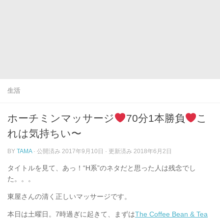
生活
ホーチミンマッサージ
70分1本勝負
こ
れは気持ちい〜
BY
TAMA
· 公開済み
2017年9月10日
· 更新済み
2018年6月2日
タイトルを見て、あっ！“H系”のネタだと思った人は残念でし
た。。。
東屋さんの清く正しいマッサージです。
本日は土曜日。7時過ぎに起きて、まずは
The Coffee Bean & Tea