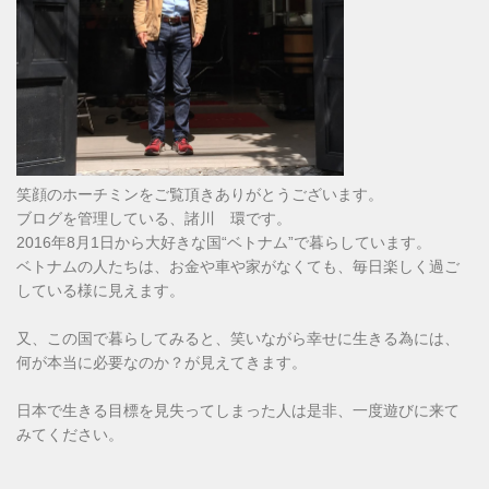
笑顔のホーチミンをご覧頂きありがとうございます。
ブログを管理している、諸川 環です。
2016年8月1日から大好きな国“ベトナム”で暮らしています。
ベトナムの人たちは、お金や車や家がなくても、毎日楽しく過ご
している様に見えます。
又、この国で暮らしてみると、笑いながら幸せに生きる為には、
何が本当に必要なのか？が見えてきます。
日本で生きる目標を見失ってしまった人は是非、一度遊びに来て
みてください。