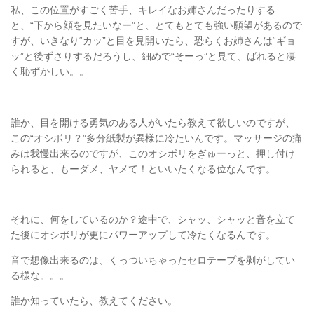
私、この位置がすごく苦手、キレイなお姉さんだったりする
と、“下から顔を見たいなー”と、とてもとても強い願望があるので
すが、いきなり“カッ”と目を見開いたら、恐らくお姉さんは“ギョ
ッ”と後ずさりするだろうし、細めで“そーっ”と見て、ばれると凄
く恥ずかしい。。
誰か、目を開ける勇気のある人がいたら教えて欲しいのですが、
この“オシボリ？”多分紙製が異様に冷たいんです。マッサージの痛
みは我慢出来るのですが、このオシボリをぎゅーっと、押し付け
られると、もーダメ、ヤメて！といいたくなる位なんです。
それに、何をしているのか？途中で、シャッ、シャッと音を立て
た後にオシボリが更にパワーアップして冷たくなるんです。
音で想像出来るのは、くっついちゃったセロテープを剥がしてい
る様な。。。
誰か知っていたら、教えてください。