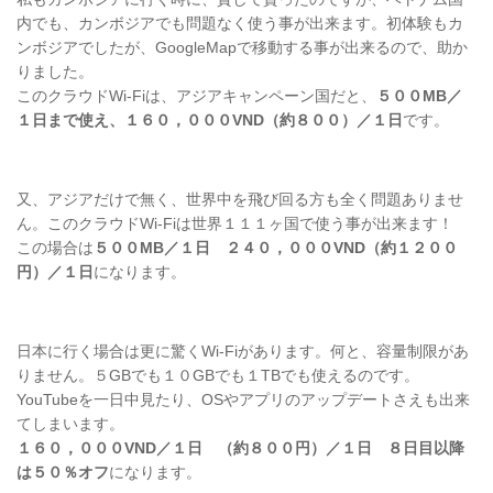
内でも、カンボジアでも問題なく使う事が出来ます。初体験もカ
ンボジアでしたが、GoogleMapで移動する事が出来るので、助か
りました。
このクラウドWi-Fiは、アジアキャンペーン国だと、
５００MB／
１日まで使え、１６０，０００VND（約８００）／１日
です。
又、アジアだけで無く、世界中を飛び回る方も全く問題ありませ
ん。このクラウドWi-Fiは世界１１１ヶ国で使う事が出来ます！
この場合は
５００MB／１日 ２４０，０００VND（約１２００
円）／１日
になります。
日本に行く場合は更に驚くWi-Fiがあります。何と、容量制限があ
りません。５GBでも１０GBでも１TBでも使えるのです。
YouTubeを一日中見たり、OSやアプリのアップデートさえも出来
てしまいます。
１６０，０００VND／１日 （約８００円）／１日 ８日目以降
は５０％オフ
になります。