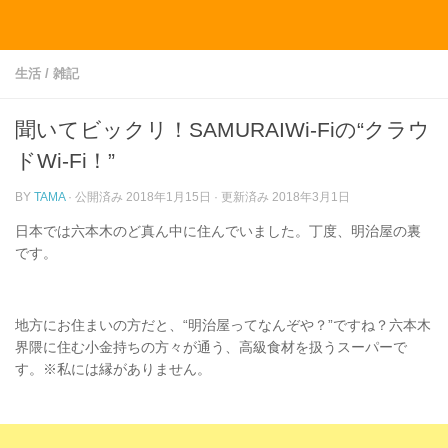
コンテンツへスキップ
生活
/
雑記
聞いてビックリ！SAMURAIWi-Fiの“クラウ
ドWi-Fi！”
BY
TAMA
· 公開済み
2018年1月15日
· 更新済み
2018年3月1日
日本では六本木のど真ん中に住んでいました。丁度、明治屋の裏
です。
地方にお住まいの方だと、“明治屋ってなんぞや？”ですね？六本木
界隈に住む小金持ちの方々が通う、高級食材を扱うスーパーで
す。※私には縁がありません。