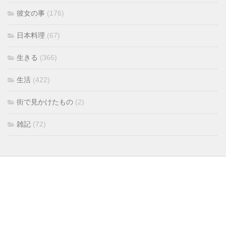
彼女の事
(176)
日本料理
(67)
生きる
(366)
生活
(422)
街で見かけたもの
(2)
雑記
(72)