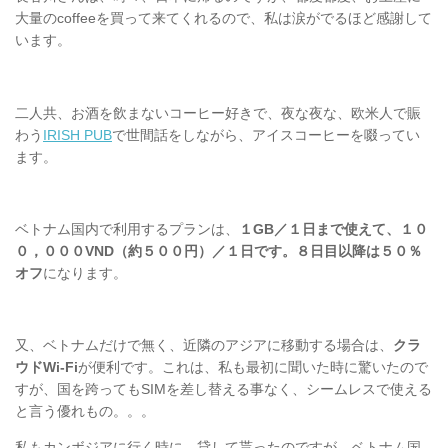
大量のcoffeeを買って来てくれるので、私は涙がでるほど感謝して
います。
二人共、お酒を飲まないコーヒー好きで、夜な夜な、欧米人で賑
わう
IRISH PUB
で世間話をしながら、アイスコーヒーを啜ってい
ます。
ベトナム国内で利用するプランは、
１GB／１日まで使えて、１０
０，０００VND（約５００円）／１日です。８日目以降は５０％
オフ
になります。
又、ベトナムだけで無く、近隣のアジアに移動する場合は、
クラ
ウドWi-Fi
が便利です。これは、私も最初に聞いた時に驚いたので
すが、国を跨ってもSIMを差し替える事なく、シームレスで使える
と言う優れもの。。。
私もカンボジアに行く時に、貸して貰ったのですが、ベトナム国