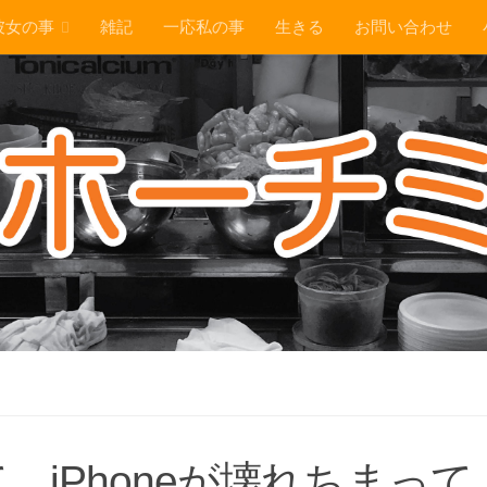
彼女の事
雑記
一応私の事
生きる
お問い合わせ
iPhoneが壊れちまって