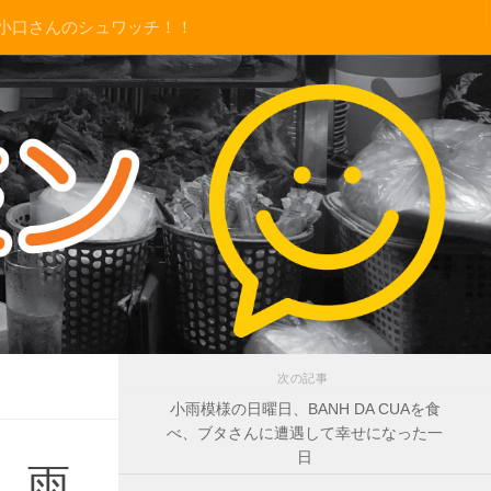
小口さんのシュワッチ！！
次の記事
小雨模様の日曜日、BANH DA CUAを食
べ、ブタさんに遭遇して幸せになった一
日
、雨