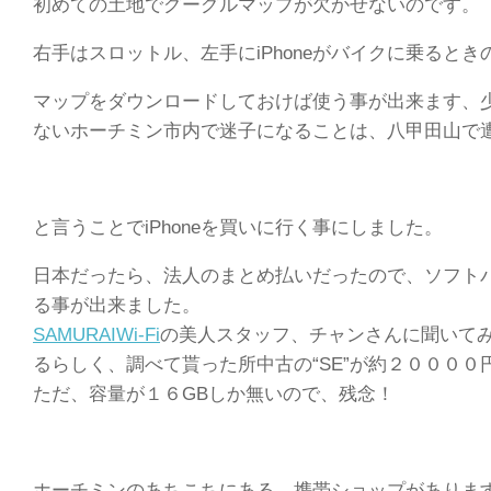
初めての土地でグーグルマップが欠かせないのです。
右手はスロットル、左手にiPhoneがバイクに乗ると
マップをダウンロードしておけば使う事が出来ます、
ないホーチミン市内で迷子になることは、八甲田山で
と言うことでiPhoneを買いに行く事にしました。
日本だったら、法人のまとめ払いだったので、ソフト
る事が出来ました。
SAMURAIWi-Fi
の美人スタッフ、チャンさんに聞いて
るらしく、調べて貰った所中古の“SE”が約２００００
ただ、容量が１６GBしか無いので、残念！
ホーチミンのあちこちにある、携帯ショップがありま