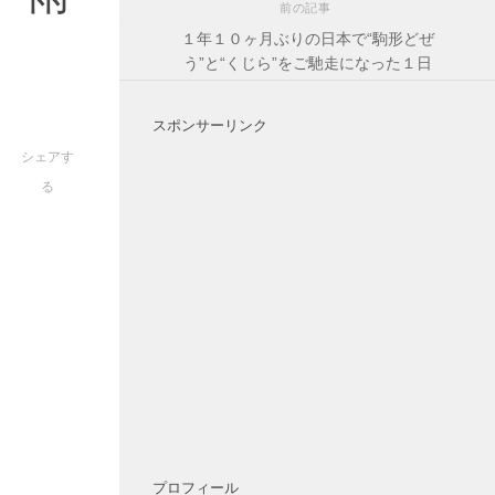
前の記事
１年１０ヶ月ぶりの日本で“駒形どぜ
う”と“くじら”をご馳走になった１日
スポンサーリンク
シェアす
る
プロフィール