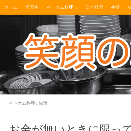
ホーム
実習生
ベトナム料理
日本料理
生活
コンテンツへスキップ
ベトナム料理
/
生活
お金が無いときに限って、