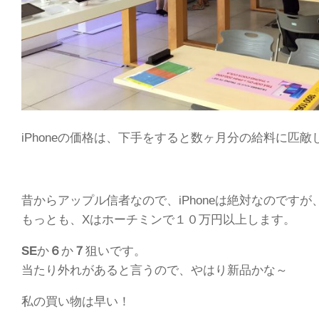
iPhoneの価格は、下手をすると数ヶ月分の給料に匹敵
昔からアップル信者なので、iPhoneは絶対なのです
もっとも、Xはホーチミンで１０万円以上します。
SE
か
６
か
７
狙いです。
当たり外れがあると言うので、やはり新品かな～
私の買い物は早い！