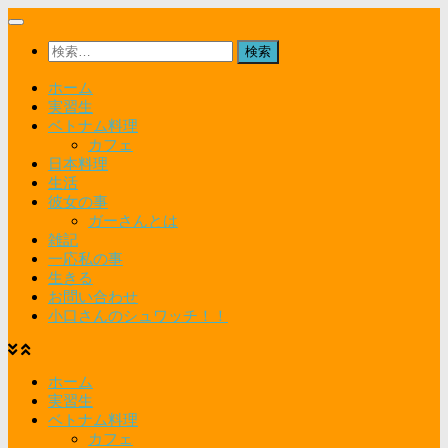
コ
ン
検
テ
索:
ン
ホーム
ツ
実習生
へ
ベトナム料理
ス
カフェ
キ
日本料理
ッ
生活
プ
彼女の事
ガーさんとは
雑記
一応私の事
生きる
お問い合わせ
小口さんのシュワッチ！！
ホーム
実習生
ベトナム料理
カフェ