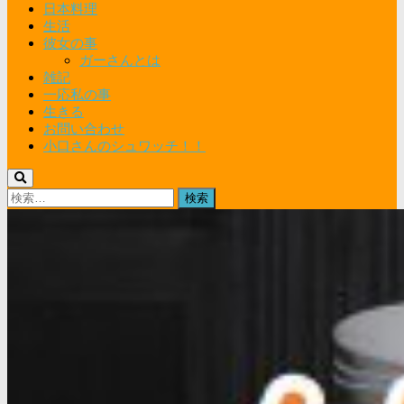
日本料理
生活
彼女の事
ガーさんとは
雑記
一応私の事
生きる
お問い合わせ
小口さんのシュワッチ！！
検
索: