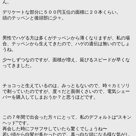
ん。
デリケートな部分に５００円玉位の面積に２０本くらい。
頭のテッペンと後頭部に少々。
男性でハゲる方は多くがテッペンから薄くなりますが、私の場
合、テッペンから生えてきたので、ハゲの遺伝は無いのでしょ
うね。
少〜しずつなのですが、面積が増え、延びるスピードが早くな
ってきました。
チョコっと生えているのは、みっともないので、時々カミソリ
で剃っていたのですが、度々だと面倒くさいので、電気シェー
バーを購入してしまおうか？と思うほどです。
この７年間で出会った方々にとって、私のデフォルトは“スキン
ヘッド”です。
再会した時にフサフサしていたら驚くでしょうね〜
若い頃から白髪が多かったので、真っ白な頭になる様な気がし