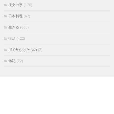
彼女の事
(176)
日本料理
(67)
生きる
(366)
生活
(422)
街で見かけたもの
(2)
雑記
(72)