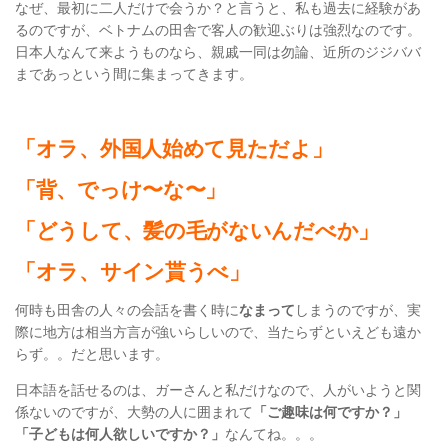
なぜ、最初に二人だけで会うか？と言うと、私も過去に経験があ
るのですが、ベトナムの田舎で客人の歓迎ぶりは強烈なのです。
日本人なんて来ようものなら、親戚一同は勿論、近所のジジババ
まであっという間に集まってきます。
「オラ、外国人始めて見ただよ」
「背、でっけ〜な〜」
「どうして、髪の毛がないんだべか」
「オラ、サイン貰うべ」
何時も田舎の人々の会話を書く時に
なまって
しまうのですが、実
際に地方は相当方言が強いらしいので、当たらずといえども遠か
らず。。だと思います。
日本語を話せるのは、ガーさんと私だけなので、人がいようと関
係ないのですが、大勢の人に囲まれて
「ご趣味は何ですか？」
「子どもは何人欲しいですか？」
なんてね。。。