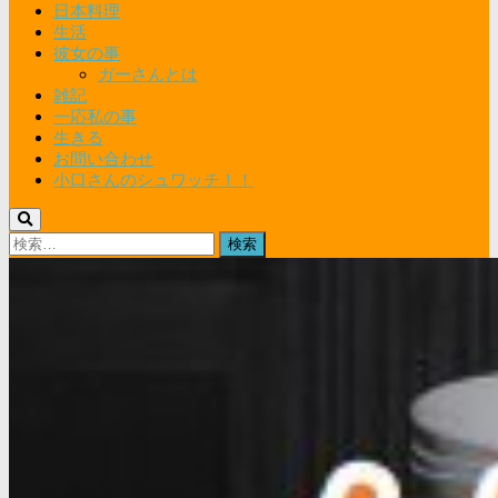
日本料理
生活
彼女の事
ガーさんとは
雑記
一応私の事
生きる
お問い合わせ
小口さんのシュワッチ！！
検
索: