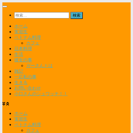
コ
ン
検
テ
索:
ン
ホーム
ツ
実習生
へ
ベトナム料理
ス
カフェ
キ
日本料理
ッ
生活
プ
彼女の事
ガーさんとは
雑記
一応私の事
生きる
お問い合わせ
小口さんのシュワッチ！！
ホーム
実習生
ベトナム料理
カフェ