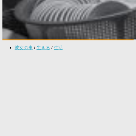
彼女の事
/
生きる
/
生活