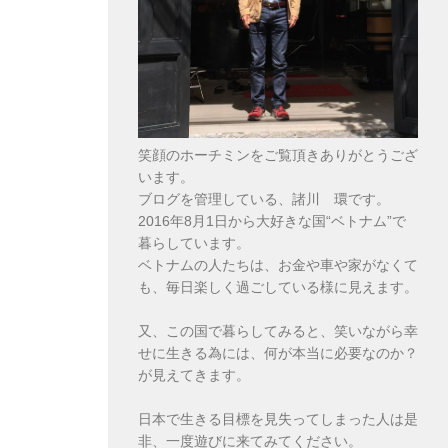
笑顔のホーチミンをご覧頂きありがとうござ
います。
ブログを管理している、諸川 環です。
2016年8月1日から大好きな国“ベトナム”で
暮らしています。
ベトナムの人たちは、お金や車や家がなくて
も、毎日楽しく過ごしている様に見えます。
又、この国で暮らしてみると、笑いながら幸
せに生きる為には、何が本当に必要なのか？
が見えてきます。
日本で生きる目標を見失ってしまった人は是
非、一度遊びに来てみてください。