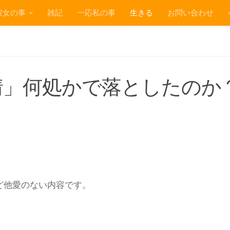
彼女の事
雑記
一応私の事
生きる
お問い合わせ
情」何処かで落としたのか
。
ど他愛のない内容です。