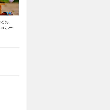
なるの
n ホー