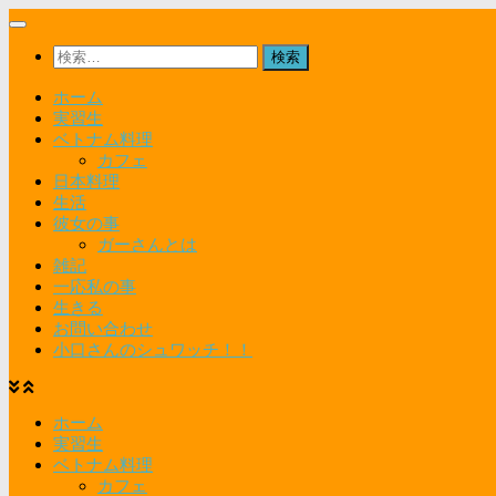
コ
ン
検
テ
索:
ン
ホーム
ツ
実習生
へ
ベトナム料理
ス
カフェ
キ
日本料理
ッ
生活
プ
彼女の事
ガーさんとは
雑記
一応私の事
生きる
お問い合わせ
小口さんのシュワッチ！！
ホーム
実習生
ベトナム料理
カフェ