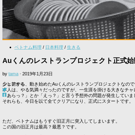
ベトナム料理
/
日本料理
/
生きる
Auくんのレストランプロジェクト正式
by
tama
·
2019年1月23日
少し前から、動き始めたAuくんのレストランプロジェクトなので
シェアする
本人は、やる気満々だったのですが、一生涯を掛ける大きなチャ
「あらっ？」とか「えっ？」と言う予想外の問題が発生していま
それらも、今日を以て全てクリアになり、正式にスタートです。
ただ、ベトナムはもうすぐ旧正月に突入してしまいます。
この国の旧正月は最高？最悪？です。