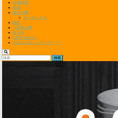
日本料理
生活
彼女の事
ガーさんとは
雑記
一応私の事
生きる
お問い合わせ
小口さんのシュワッチ！！
検
索: