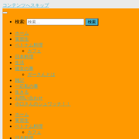
コンテンツへスキップ
検索:
ホーム
実習生
ベトナム料理
カフェ
日本料理
生活
彼女の事
ガーさんとは
雑記
一応私の事
生きる
お問い合わせ
小口さんのシュワッチ！！
ホーム
実習生
ベトナム料理
カフェ
日本料理