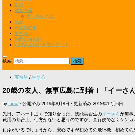
生活
彼女の事
ガーさんとは
雑記
一応私の事
生きる
お問い合わせ
小口さんのシュワッチ！！
検索:
実習生
/
生きる
20歳の友人、無事広島に到着！「イーさ
by
tama
· 公開済み
2019年8月8日
· 更新済み
2019年12月6日
先日、アパート近くで知り合った、技能実習生の
イーさん
が無事
費用の都合上、仕方がないと思うのですが、直行便でなくシンガ
付添がいるでしょうから、安心ですが初めての飛行機、初めての