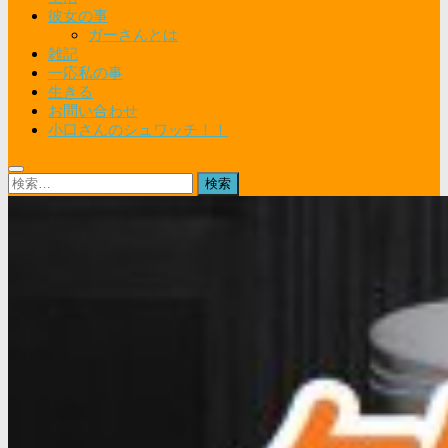
彼女の事
ガーさんとは
雑記
一応私の事
生きる
お問い合わせ
小口さんのシュワッチ！！
検
索: