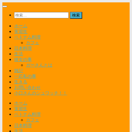
コ
ン
検
テ
索:
ン
ホーム
ツ
実習生
へ
ベトナム料理
ス
カフェ
キ
日本料理
ッ
生活
プ
彼女の事
ガーさんとは
雑記
一応私の事
生きる
お問い合わせ
小口さんのシュワッチ！！
ホーム
実習生
ベトナム料理
カフェ
日本料理
生活