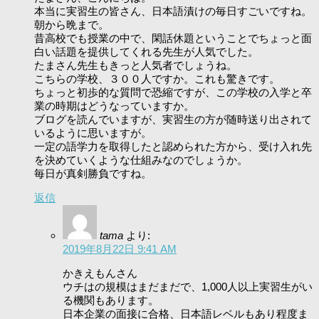
本当に実習生の皆さん、日本語漬けの毎日すごいですね。
朝から晩まで。
昔高校でも授業の中で、閑話休題ということでちょっと面
白い話題を提供してくれる先生が人気でした。
たまさん先生もきっと人気者でしょうね。
こちらの学校、３００人ですか。これも驚きです。
ちょっと初歩的な質問で恐縮ですが、この学校の入学と卒
業の時期はどうなっていますか。
ブログを読んでいますが、実習生の方が随時送り出されて
いるように思いますが。
一定の語学力を取得したと認められた方から、受け入れ先
を決めていくような仕組みなのでしょうか。
毎日が真剣勝負ですね。
返信
tama
より:
2019年8月22日 9:41 AM
かきえもんさん
ウチはの規模はまだまだで、1,000人以上実習生がい
る機関もあります。
日本企業の面接に合格、日本語レベルもあり程度ま