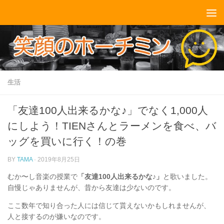
コンテンツへスキップ
生活
「友達100人出来るかな♪」でなく1,000人
にしよう！TIENさんとラーメンを食べ、バ
ッグを買いに行く！の巻
BY
TAMA
·
2019年8月25日
むか〜し音楽の授業で
「友達100人出来るかな♪」
と歌いました。
自慢じゃありませんが、昔から友達は少ないのです。
ここ数年で知り合った人には信じて貰えないかもしれませんが、
人と接するのが嫌いなのです。