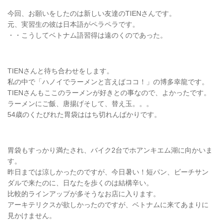
今回、お願いをしたのは新しい友達のTIENさんです。
元、実習生の彼は日本語がペラペラです。
・・こうしてベトナム語習得は遠のくのであった。
TIENさんと待ち合わせをします。
私の中で「ハノイでラーメンと言えばココ！」の博多幸龍です。
TIENさんもここのラーメンが好きとの事なので、よかったです。
ラーメンにご飯、唐揚げそして、替え玉。。。
54歳のくたびれた胃袋ははち切れんばかりです。
胃袋もすっかり満たされ、バイク2台でホアンキエム湖に向かいま
す。
昨日までは涼しかったのですが、今日暑い！短パン、ビーチサン
ダルで来たのに、日なたを歩くのは結構辛い。
比較的ラインアップが多そうなお店に入ります。
アーキテリクスが欲しかったのですが、ベトナムに来てあまりに
見かけません。