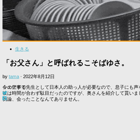
生きる
「お父さん」と呼ばれるこそばゆさ。
by
tama
·
2022年8月12日
今の仕事で先生として日本人の助っ人が必要なので、息子にも声
シェアする
彼は時間が合わず駄目だったのですが、奥さんを紹介して貰いま
勿論、会ったことなんてありません。