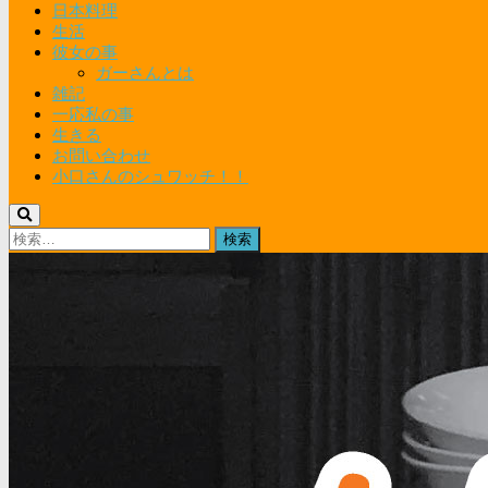
日本料理
生活
彼女の事
ガーさんとは
雑記
一応私の事
生きる
お問い合わせ
小口さんのシュワッチ！！
検
索: