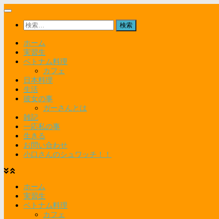
コ
ン
検
テ
索:
ン
ホーム
ツ
実習生
へ
ベトナム料理
ス
カフェ
キ
日本料理
ッ
生活
プ
彼女の事
ガーさんとは
雑記
一応私の事
生きる
お問い合わせ
小口さんのシュワッチ！！
ホーム
実習生
ベトナム料理
カフェ