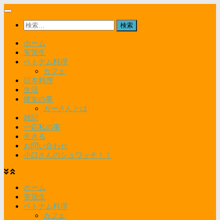
コ
ン
検
テ
索:
ン
ホーム
ツ
実習生
へ
ベトナム料理
ス
カフェ
キ
日本料理
ッ
生活
プ
彼女の事
ガーさんとは
雑記
一応私の事
生きる
お問い合わせ
小口さんのシュワッチ！！
ホーム
実習生
ベトナム料理
カフェ