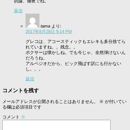
勿論、徹夜でね。
返信
tama
より:
2017年8月28日 9:14 PM
グレコは、アコースティックもエレキも多分捨てら
れていますね。。残念。。
ボクサーは懐かしね。でも今じゃ、全然弾けないん
だろうね。
アルペジオだから、ピック飛ばす訳にも行かない
し。。。
返信
コメントを残す
メールアドレスが公開されることはありません。
※
が付いてい
る欄は必須項目です
コメント
※