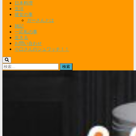
日本料理
生活
彼女の事
ガーさんとは
雑記
一応私の事
生きる
お問い合わせ
小口さんのシュワッチ！！
検
索: