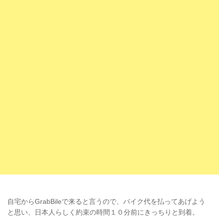
自宅からGrabBileで来ると言うので、バイク代を払ってあげよう
と思い、日本人らしく約束の時間１０分前にきっちりと到着。