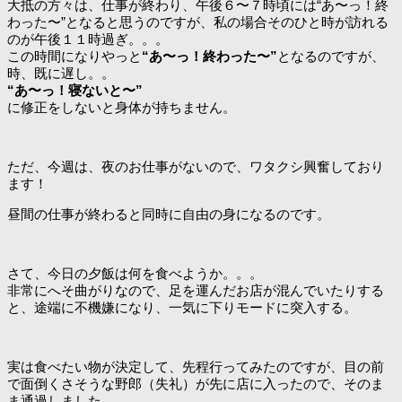
大抵の方々は、仕事が終わり、午後６〜７時頃には“あ〜っ！終
わった〜”となると思うのですが、私の場合そのひと時が訪れる
のが午後１１時過ぎ。。。
この時間になりやっと
“あ〜っ！終わった〜”
となるのですが、
時、既に遅し。。
“あ〜っ！寝ないと〜”
に修正をしないと身体が持ちません。
ただ、今週は、夜のお仕事がないので、ワタクシ興奮しており
ます！
昼間の仕事が終わると同時に自由の身になるのです。
さて、今日の夕飯は何を食べようか。。。
非常にへそ曲がりなので、足を運んだお店が混んでいたりする
と、途端に不機嫌になり、一気に下りモードに突入する。
実は食べたい物が決定して、先程行ってみたのですが、目の前
で面倒くさそうな野郎（失礼）が先に店に入ったので、そのま
ま通過しました。