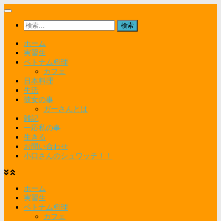
コ
ン
検
テ
索:
ン
ホーム
ツ
実習生
へ
ベトナム料理
ス
カフェ
キ
日本料理
ッ
生活
プ
彼女の事
ガーさんとは
雑記
一応私の事
生きる
お問い合わせ
小口さんのシュワッチ！！
ホーム
実習生
ベトナム料理
カフェ