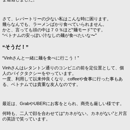
さて、レパートリーの少ない私はこんな時に困ります。
幾らなんでも、ラーメンばかり食べていられません。
かと、言っても頭の中は７０％ほど“麺モード”です。
“ベトナムの安っぽい汁なしの麺が食べたいな〜”
“そうだ！”
“Vinhさんと一緒に麺を食べに行こう！”
Vinhさんはレタントン通りのコンビニの前を定位置として、個
人のバイクタクシーをやっています。
一度、利用して以来仲良くなり、coffeeや食事に行った事もあ
る、ベトナムでは貴重な友人なのです。
最近は、GrabやUBERにお客をとられ、商売も厳しい様です。
何時も、二人で顔を合わせては“カネがない。カネがない”と片言
の英語で笑っています。