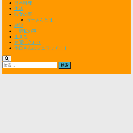
日本料理
生活
彼女の事
ガーさんとは
雑記
一応私の事
生きる
お問い合わせ
小口さんのシュワッチ！！
検
索: