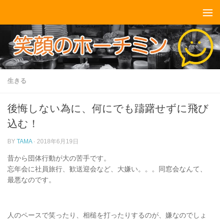
コンテンツへスキップ
生きる
後悔しない為に、何にでも躊躇せずに飛び
込む！
BY
TAMA
·
2018年6月19日
昔から団体行動が大の苦手です。
忘年会に社員旅行、歓送迎会など、大嫌い。。。同窓会なんて、
最悪なのです。
人のペースで笑ったり、相槌を打ったりするのが、嫌なのでしょ