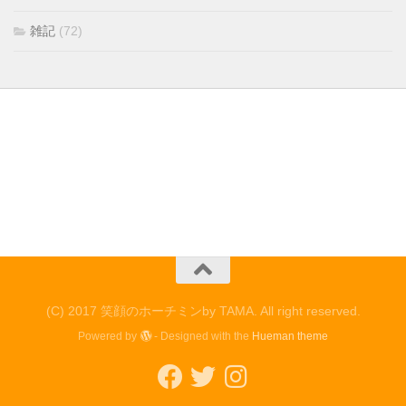
雑記
(72)
(C) 2017 笑顔のホーチミンby TAMA. All right reserved.
Powered by
- Designed with the
Hueman theme