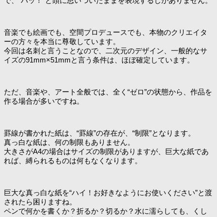
で、“パッ！”と頭に思いついたままを表現するしかありません。
音楽でも絵画でも、空間プロデュースでも、本物のクリエイタ
ーの方々を本当に尊敬しています。
今回は名刺と言うことなので、二次元のデザイン、一般的なサ
イズの91mm×51mmと言う条件は、ほぼ確定しています。
ただ、音楽や、アート全般では、全く“ゼロ”の状態から、作品を
作る場合が多いですね。
罫線が書かれた紙は、“罫線”の存在が、“制限”となります。
真っ白な紙は、何の制限もありません。
大きさがA4の場合はサイズの制限がありますが、巨大な紙であ
れば、縛られるものは何もなくなります。
巨大な真っ白な紙を“ハイ！お好きなようにお使いください”と渡
されたら困りますね。
ペンで何かを書くか？折るか？切るか？水に濡らしても、くし