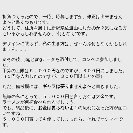
折角つくったので、一応、応募しますが、修正は出来ません
よ〜と書くつもりです。
どうして、住所を勝手に新潟県佐渡山にしたのか？気になる方
もいるかもしれませんが、“何となく”です。
デザインに限らず、私の生き方は、ぜ～んぶ何となくかもしれ
ません。。。
※その後、jpgとpngデータを添付して、コンペに参加しまし
た。
予算の上限は５，０００円なのですが、３００円にしました。
（１円を入力したのですが、３００円以上との事）
ただ、備考欄には、
ギャラは要りませんよ〜
と書きました。
無職の私にとって、５，０００円と言うお金は大金です。
ラーメンが何杯食べられるでしょう。
でも、納品後に、
お金は要らないよ！
の流れになった方が面白
いですね。
５，０００円貰っても使ってしまったら、それでオシマイで
す。