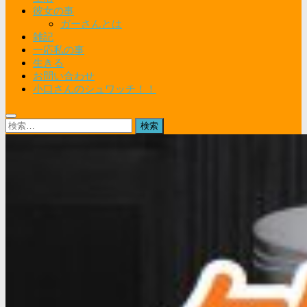
彼女の事
ガーさんとは
雑記
一応私の事
生きる
お問い合わせ
小口さんのシュワッチ！！
検
索: