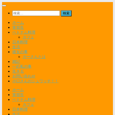
コ
ン
検
テ
索:
ン
ホーム
ツ
実習生
へ
ベトナム料理
ス
カフェ
キ
日本料理
ッ
生活
プ
彼女の事
ガーさんとは
雑記
一応私の事
生きる
お問い合わせ
小口さんのシュワッチ！！
ホーム
実習生
ベトナム料理
カフェ
日本料理
生活