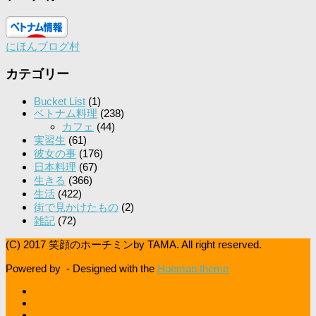
にほんブログ村
カテゴリー
Bucket List
(1)
ベトナム料理
(238)
カフェ
(44)
実習生
(61)
彼女の事
(176)
日本料理
(67)
生きる
(366)
生活
(422)
街で見かけたもの
(2)
雑記
(72)
(C) 2017 笑顔のホーチミンby TAMA. All right reserved.
Powered by
- Designed with the
Hueman theme