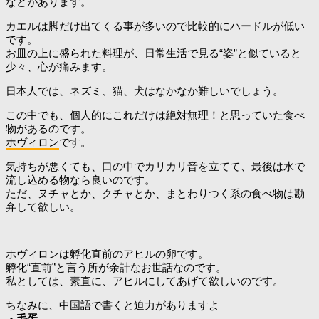
などがあります。
カエルは脚だけ出てくる事が多いので比較的にハードルが低い
です。
お皿の上に盛られた料理が、日常生活で見る“姿”と似ていると
少々、心が痛みます。
日本人では、ネズミ、猫、犬はなかなか難しいでしょう。
この中でも、個人的にこれだけは絶対無理！と思っていた食べ
物があるのです。
ホヴィロン
です。
気持ちが悪くても、口の中でカリカリ音を立てて、最後は水で
流し込める物なら良いのです。
ただ、ヌチャとか、クチャとか、まとわりつく系の食べ物は勘
弁して欲しい。
ホヴィロンは孵化直前のアヒルの卵です。
孵化“直前”と言う所が余計なお世話なのです。
私としては、素直に、アヒルにしてあげて欲しいのです。
ちなみに、中国語で書くと迫力がありますよ
・毛蛋