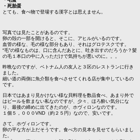
・死胎蛋
とても、食べ物で登場する漢字とは思えません。
写真では見たことがあるのです。
卵の殻の一部を開けると、そこに、アヒルがいるのです。
血管の様な、毛の様な部分もあり、それはグロテスクです。
“毛”の様なものは、口に含んだあとに、吐き出すのだろうか？髪
の毛１本口の中に入っただけで気持ちが悪いのに。。。
昨晩なのですが、ベトナム人の友人と３区のレストランに行き
ました。
細い道の両側に魚介類を食べさせてくれる店が集中しているの
です。
日本ではあまり見かけない様な貝料理を数品食べ、あまり外で
はビールを飲まない私なのですが、少々、ほろ酔い気分にな
り、最後の締めに出てきたのが、ホヴィロンなのです。
１個５，０００VND（約２５円）なので、安いです。
さて、ホヴィロンです。
卵の平な方が上だそうです。食べ方の見本を見せてもらいまし
た。