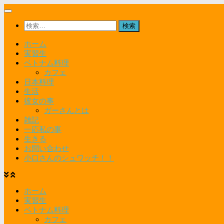
コ
ン
検
テ
索:
ン
ホーム
ツ
実習生
へ
ベトナム料理
ス
カフェ
キ
日本料理
ッ
生活
プ
彼女の事
ガーさんとは
雑記
一応私の事
生きる
お問い合わせ
小口さんのシュワッチ！！
ホーム
実習生
ベトナム料理
カフェ