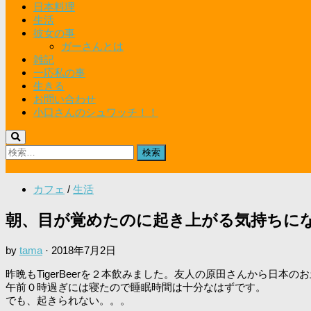
日本料理
生活
彼女の事
ガーさんとは
雑記
一応私の事
生きる
お問い合わせ
小口さんのシュワッチ！！
検
索:
カフェ
/
生活
朝、目が覚めたのに起き上がる気持ちに
by
tama
·
2018年7月2日
昨晩もTigerBeerを２本飲みました。友人の原田さんから日
午前０時過ぎには寝たので睡眠時間は十分なはずです。
でも、起きられない。。。