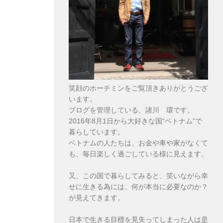
笑顔のホーチミンをご覧頂きありがとうござ
います。
ブログを管理している、諸川 環です。
2016年8月1日から大好きな国“ベトナム”で
暮らしています。
ベトナムの人たちは、お金や車や家がなくて
も、毎日楽しく過ごしている様に見えます。
又、この国で暮らしてみると、笑いながら幸
せに生きる為には、何が本当に必要なのか？
が見えてきます。
日本で生きる目標を見失ってしまった人は是