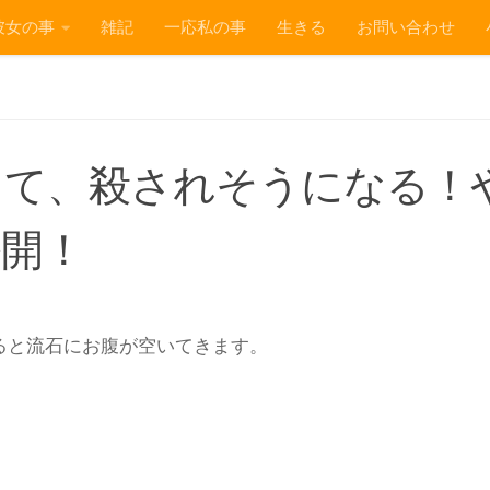
彼女の事
雑記
一応私の事
生きる
お問い合わせ
って、殺されそうになる！
公開！
ると流石にお腹が空いてきます。
。