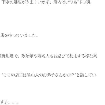
、下水の処理がうまくいかず、店内はいつも“ドブ臭
お店を持っていました。
室御用達で、政治家や著名人もお忍びで利用する様な高
“ここの店主は魯山人のお弟子さんかな？”と話してい
ですよ。。。