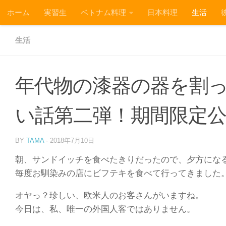
ホーム
実習生
ベトナム料理
日本料理
生活
コンテンツへスキップ
生活
年代物の漆器の器を割
い話第二弾！期間限定
BY
TAMA
·
2018年7月10日
朝、サンドイッチを食べたきりだったので、夕方にな
毎度お馴染みの店にビフテキを食べて行ってきました
オヤっ？珍しい、欧米人のお客さんがいますね。
今日は、私、唯一の外国人客ではありません。