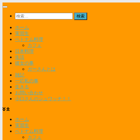
コ
ン
検
テ
索:
ン
ホーム
ツ
実習生
へ
ベトナム料理
ス
カフェ
キ
日本料理
ッ
生活
プ
彼女の事
ガーさんとは
雑記
一応私の事
生きる
お問い合わせ
小口さんのシュワッチ！！
ホーム
実習生
ベトナム料理
カフェ