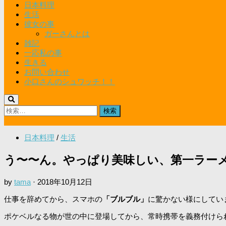
日本料理
生活
彼女の事
ガーさんとは
雑記
一応私の事
生きる
お問い合わせ
小口さんのシュワッチ！！
検
索:
日本料理
/
生活
う〜〜ん。やっぱり美味しい、第一ラーメン＆カレ
by
tama
·
2018年10月12日
仕事を辞めてから、スマホの
「ブルブル」
に驚かない様にしてい
ポケベルなる物が世の中に登場してから、常時携帯を義務付けら