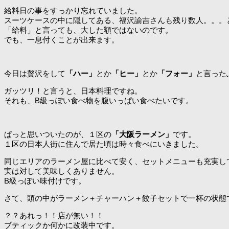
給料日の事をすっかり忘れていました。
スーツケースの中に隠してある、福沢諭吉さんも残り数人。。。
「給料」と言っても、大した額ではないのです。
でも、一息付くことが出来ます。
今日は贅沢をして
「ハー」
とか
「ヒー」
とか
「フォー」
と言った
ガッツリ！と言うと、日本料理ですね。
それも、B級っぽい食べ物を腹いっぱい食べたいです。
ぱっと思いついたのが、１区の
「大阪ラーメン」
です。
１区の日本人街に住んで居た頃は時々食べにいきました。
同じエリアのラーメン屋に比べて安く、セットメニューも充実し
実は対して美味しくありません。
B級っぽい味付けです。
さて、頭の中がラーメン＋チャーハン＋餃子セットで一杯の状態
？？あれっ！！店が無い！！
ブティックか何かに改装中です。