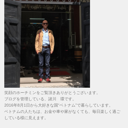
笑顔のホーチミンをご覧頂きありがとうございます。
ブログを管理している、諸川 環です。
2016年8月1日から大好きな国“ベトナム”で暮らしています。
ベトナムの人たちは、お金や車や家がなくても、毎日楽しく過ご
している様に見えます。