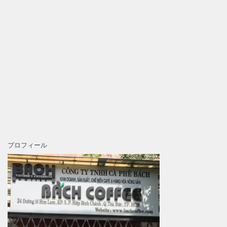
プロフィール