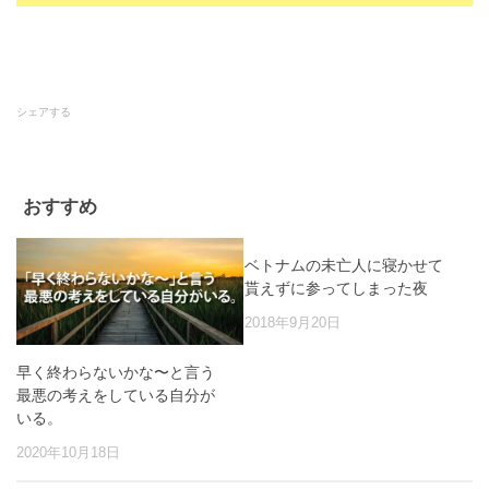
シェアする
おすすめ
ベトナムの未亡人に寝かせて
貰えずに参ってしまった夜
2018年9月20日
早く終わらないかな〜と言う
最悪の考えをしている自分が
いる。
2020年10月18日