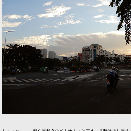
しまった。。。幾ら早起きのベトナム人と言え、６時は少し早す