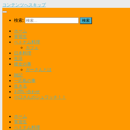
コンテンツへスキップ
検索:
ホーム
実習生
ベトナム料理
カフェ
日本料理
生活
彼女の事
ガーさんとは
雑記
一応私の事
生きる
お問い合わせ
小口さんのシュワッチ！！
ホーム
実習生
ベトナム料理