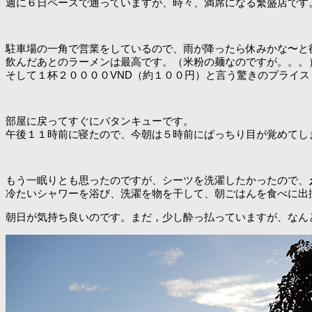
週に６日ペースで通っていますが、時々、満席になる繁盛店です
駐車場の一角で営業をしているので、雨が降ったら休みかな〜と
飲んだあとのラーメンは最高です。（米粉の麺なのですが。。。
そして１杯２００００VND（約１００円）と言う驚きのプライス
部屋に戻ってすぐにバタンキューです。
午後１１時前に寝たので、今朝は５時前にぱっちり目が覚めてし
もう一眠りとも思ったのですが、シーツを洗濯したかったので、
冷たいシャワーを浴び、洗濯を物を干して、朝ごはんを食べに出
朝日が気持ち良いのです。まだ，少し酔っ払っていますが、なん