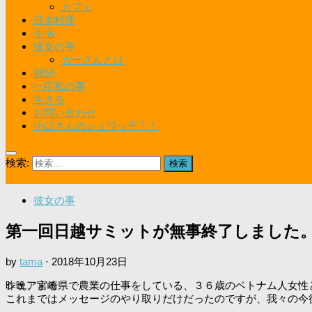
カフェ
日本料理
生活
彼女の事
ガーさんとは
雑記
一応私の事
生きる
お問い合わせ
小口さんのシュワッチ！！
検索:
彼女の事
第一回日越サミットが無事終了しました
by
tama
·
2018年10月23日
昨晩、宮崎県で農業の仕事をしている、３６歳のベトナム人女性
シェアする
これまではメッセージのやり取りだけだったのですが、我々の今