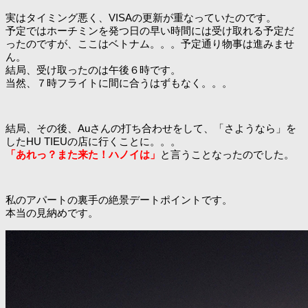
実はタイミング悪く、VISAの更新が重なっていたのです。
予定ではホーチミンを発つ日の早い時間には受け取れる予定だ
ったのですが、ここはベトナム。。。予定通り物事は進みませ
ん。
結局、受け取ったのは午後６時です。
当然、７時フライトに間に合うはずもなく。。。
結局、その後、Auさんの打ち合わせをして、「さようなら」を
したHU TIEUの店に行くことに。。。
「あれっ？また来た！ハノイは」
と言うことなったのでした。
私のアパートの裏手の絶景デートポイントです。
本当の見納めです。