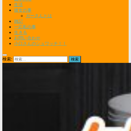
生活
彼女の事
ガーさんとは
雑記
一応私の事
生きる
お問い合わせ
小口さんのシュワッチ！！
検索: