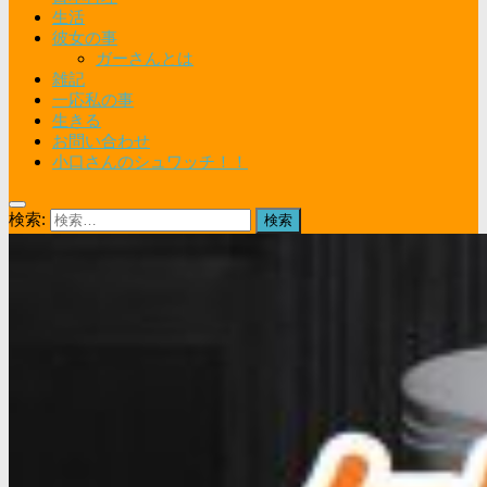
生活
彼女の事
ガーさんとは
雑記
一応私の事
生きる
お問い合わせ
小口さんのシュワッチ！！
検索: