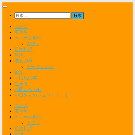
コ
ン
検
テ
索:
ン
ホーム
ツ
実習生
へ
ベトナム料理
ス
カフェ
キ
日本料理
ッ
生活
プ
彼女の事
ガーさんとは
雑記
一応私の事
生きる
お問い合わせ
小口さんのシュワッチ！！
ホーム
実習生
ベトナム料理
カフェ
日本料理
生活