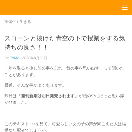
コンテンツへスキップ
実習生
/
生きる
スコーンと抜けた青空の下で授業をする気
持ちの良さ！！
BY
TAMA
·
2020年8月28日
「年を取ると少し前の事を忘れ、昔の事を思い出す」って聞いた
ことがあります。
最近、そんな事がよくあります。
昨日は
「週刊新潮は明日発売されます」
が頭の中にぱっと思い浮
かびました。
このテキスト↑↑↑を見て、可愛らしい女の子の声が聞こえた人は結
構な年配者でしょうか。