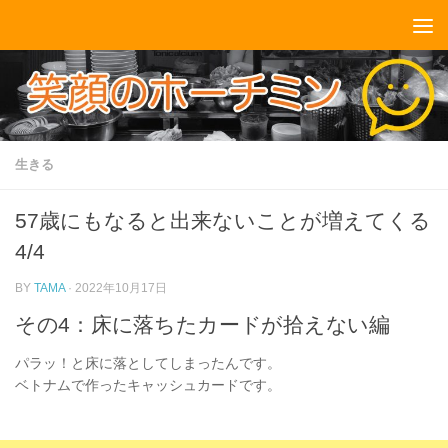
コンテンツへスキップ
生きる
57歳にもなると出来ないことが増えてくる
4/4
BY
TAMA
·
2022年10月17日
その4：床に落ちたカードが拾えない編
パラッ！と床に落としてしまったんです。
ベトナムで作ったキャッシュカードです。