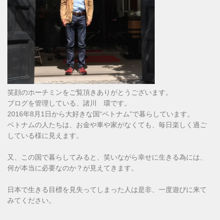
笑顔のホーチミンをご覧頂きありがとうございます。
ブログを管理している、諸川 環です。
2016年8月1日から大好きな国“ベトナム”で暮らしています。
ベトナムの人たちは、お金や車や家がなくても、毎日楽しく過ご
している様に見えます。
又、この国で暮らしてみると、笑いながら幸せに生きる為には、
何が本当に必要なのか？が見えてきます。
日本で生きる目標を見失ってしまった人は是非、一度遊びに来て
みてください。