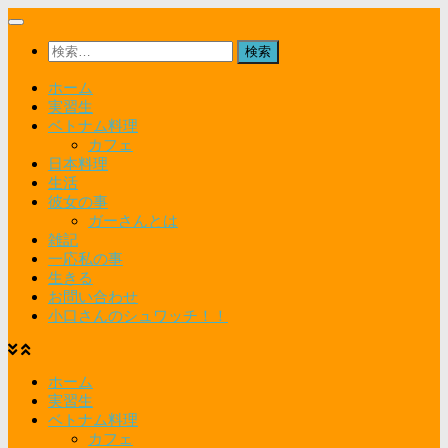
コ
ン
検
テ
索:
ン
ホーム
ツ
実習生
へ
ベトナム料理
ス
カフェ
キ
日本料理
ッ
生活
プ
彼女の事
ガーさんとは
雑記
一応私の事
生きる
お問い合わせ
小口さんのシュワッチ！！
ホーム
実習生
ベトナム料理
カフェ