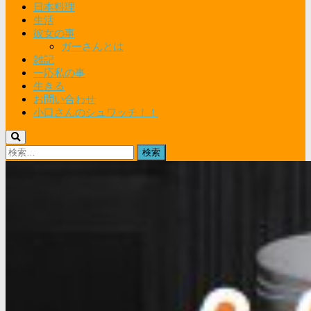
日本料理
生活
彼女の事
ガーさんとは
雑記
一応私の事
生きる
お問い合わせ
小口さんのシュワッチ！！
検
索: