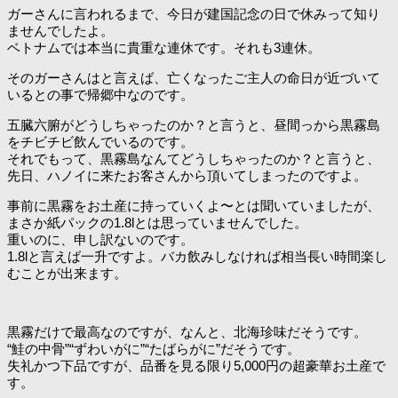
ガーさんに言われるまで、今日が建国記念の日で休みって知り
ませんでしたよ。
ベトナムでは本当に貴重な連休です。それも3連休。
そのガーさんはと言えば、亡くなったご主人の命日が近づいて
いるとの事で帰郷中なのです。
五臓六腑がどうしちゃったのか？と言うと、昼間っから黒霧島
をチビチビ飲んでいるのです。
それでもって、黒霧島なんてどうしちゃったのか？と言うと、
先日、ハノイに来たお客さんから頂いてしまったのですよ。
事前に黒霧をお土産に持っていくよ〜とは聞いていましたが、
まさか紙パックの1.8lとは思っていませんでした。
重いのに、申し訳ないのです。
1.8lと言えば一升ですよ。バカ飲みしなければ相当長い時間楽し
むことが出来ます。
黒霧だけで最高なのですが、なんと、北海珍味だそうです。
“鮭の中骨”“ずわいがに”“たばらがに”だそうです。
失礼かつ下品ですが、品番を見る限り5,000円の超豪華お土産で
す。