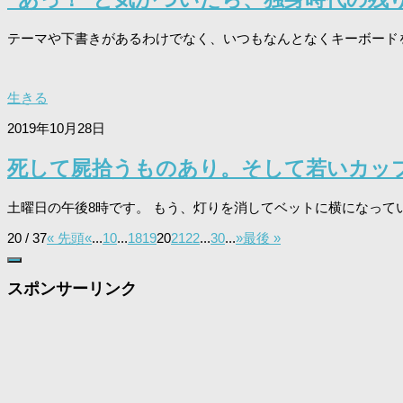
テーマや下書きがあるわけでなく、いつもなんとなくキーボードを叩
生きる
2019年10月28日
死して屍拾うものあり。そして若いカッ
土曜日の午後8時です。 もう、灯りを消してベットに横になっている
20 / 37
« 先頭
«
...
10
...
18
19
20
21
22
...
30
...
»
最後 »
スポンサーリンク