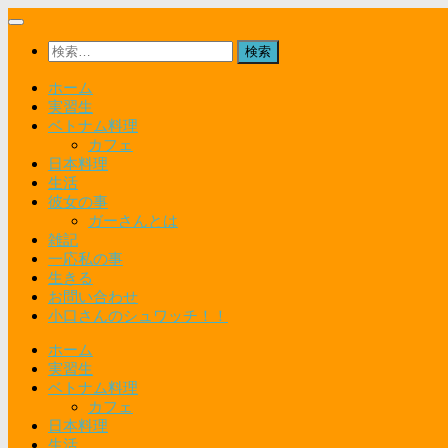
コ
ン
検
テ
索:
ン
ホーム
ツ
実習生
へ
ベトナム料理
ス
カフェ
キ
日本料理
ッ
生活
プ
彼女の事
ガーさんとは
雑記
一応私の事
生きる
お問い合わせ
小口さんのシュワッチ！！
ホーム
実習生
ベトナム料理
カフェ
日本料理
生活