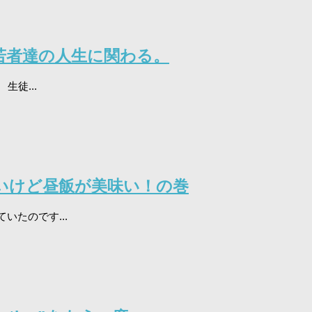
若者達の人生に関わる。
生徒...
ないけど昼飯が美味い！の巻
たのです...