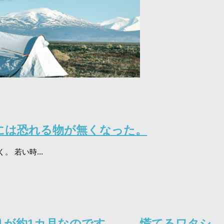
には恐れる物が無くなった。
 若い時...
りが約1カ月なのです。。。慌てるワタシ。