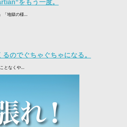
tian”をもう一度。
地獄の様...
くるのでぐちゃぐちゃになる。
となくや...