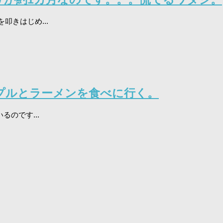
きはじめ...
プルとラーメンを食べに行く。
のです...