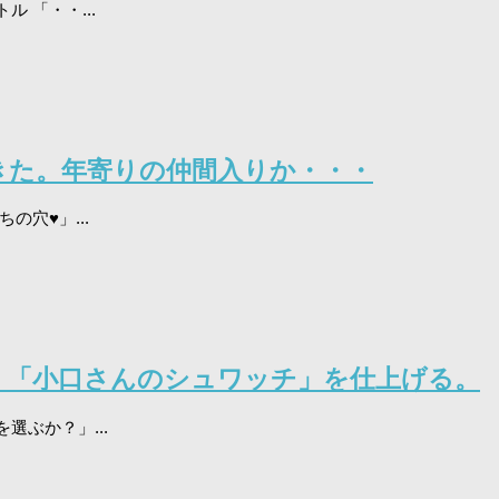
 「・・...
きた。年寄りの仲間入りか・・・
穴♥」...
。「小口さんのシュワッチ」を仕上げる。
ぶか？」...