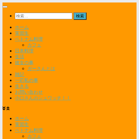
コ
ン
検
テ
索:
ン
ホーム
ツ
実習生
へ
ベトナム料理
ス
カフェ
キ
日本料理
ッ
生活
プ
彼女の事
ガーさんとは
雑記
一応私の事
生きる
お問い合わせ
小口さんのシュワッチ！！
ホーム
実習生
ベトナム料理
カフェ