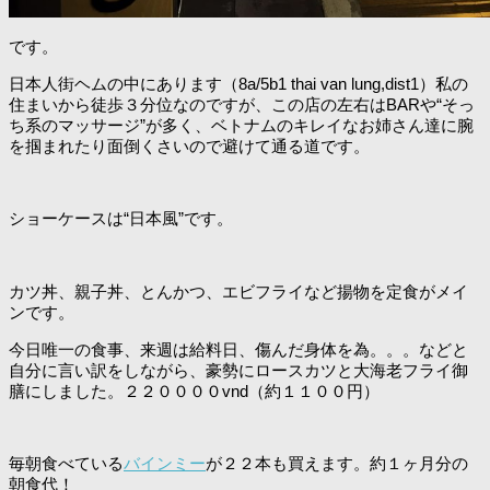
です。
日本人街ヘムの中にあります（8a/5b1 thai van lung,dist1）私の
住まいから徒歩３分位なのですが、この店の左右はBARや“そっ
ち系のマッサージ”が多く、ベトナムのキレイなお姉さん達に腕
を掴まれたり面倒くさいので避けて通る道です。
ショーケースは“日本風”です。
カツ丼、親子丼、とんかつ、エビフライなど揚物を定食がメイ
ンです。
今日唯一の食事、来週は給料日、傷んだ身体を為。。。などと
自分に言い訳をしながら、豪勢にロースカツと大海老フライ御
膳にしました。２２００００vnd（約１１００円）
毎朝食べている
バインミー
が２２本も買えます。約１ヶ月分の
朝食代！