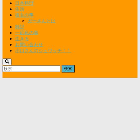
日本料理
生活
彼女の事
ガーさんとは
雑記
一応私の事
生きる
お問い合わせ
小口さんのシュワッチ！！
検
索: