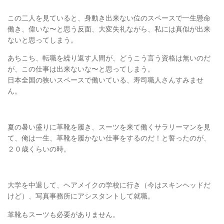
この二人を見ていると、身動き出来ない位のスペースで一生懸命
働き、偉いな〜と思う反面、大変失礼ながら、私には真似が出来
ないと思ってしまう。
あちこち、転職を繰り返す人間が、どうこう言う資格は無いのだ
が、この仕事は出来ないな〜と思ってしまう。
日本全国の狭いスペースで働いている、寿司職人さんすみませ
ん。
夏の暑い盛りに革靴を履き、スーツを来て働くサラリーマンを見
て、俺は一生、革靴を履かない仕事をするのだ！と誓ったのが、
２０歳くらいの時。
大学を中退して、ヘアメイクの学校に行き（今はスキンヘッドだ
けど）、写真事務所にアシスタントして就職。
革靴もスーツも必要がありません。