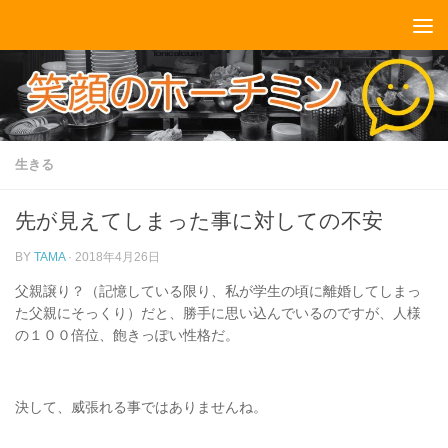
コンテンツへスキップ
生きる
先が見えてしまった事に対しての不安
BY
TAMA
·
2018年4月26日
父親譲り？（記憶している限り、私が学生の頃に離婚してしまっ
た父親にそっくり）だと、勝手に思い込んでいるのですが、人様
の１００倍位、飽きっぽい性格だ。
決して、威張れる事ではありませんね。