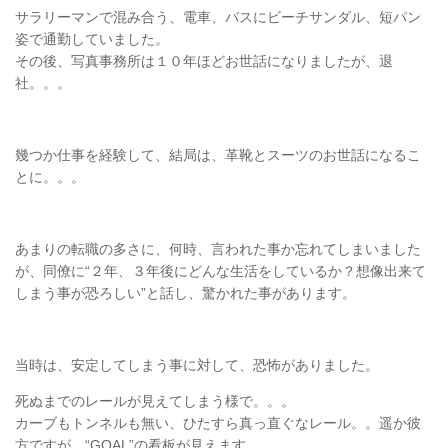
サラリーマンで混み合う、電車、バスにビーチサンダル、短パン
姿で通勤していました。
その後、写真事務所は１０年ほどお世話になりましたが、退
社。。。
幾つか仕事を経験して、結局は、革靴とスーツのお世話になるこ
とに。。。
あまりの転職の多さに、何時、言われた事か忘れてしまいました
が、同僚に“２年、３年後にどんな生活をしているか？想像出来て
しまう事が恐ろしい”と話し、驚かれた事があります。
当時は、安定してしまう事に対して、恐怖がありました。
死ぬまでのレールが見えてしまう様で。。。
カーブもトンネルも無い、ひたすら真っ直ぐなレール。。遥か彼
方ですが、“GOAL”の看板が見えます。