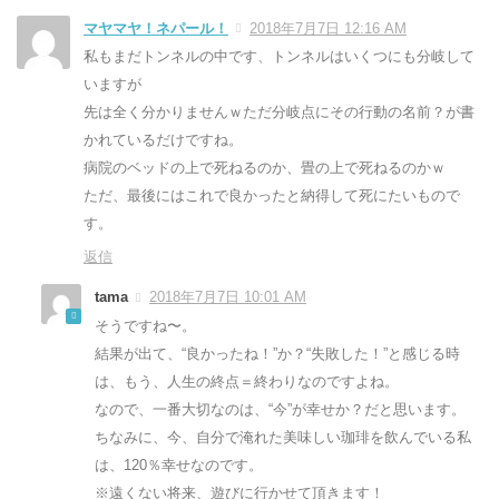
マヤマヤ！ネパール！
2018年7月7日 12:16 AM
私もまだトンネルの中です、トンネルはいくつにも分岐して
いますが
先は全く分かりませんｗただ分岐点にその行動の名前？が書
かれているだけですね。
病院のベッドの上で死ねるのか、畳の上で死ねるのかｗ
ただ、最後にはこれで良かったと納得して死にたいもので
す。
返信
tama
2018年7月7日 10:01 AM
そうですね〜。
結果が出て、“良かったね！”か？“失敗した！”と感じる時
は、もう、人生の終点＝終わりなのですよね。
なので、一番大切なのは、“今”が幸せか？だと思います。
ちなみに、今、自分で淹れた美味しい珈琲を飲んでいる私
は、120％幸せなのです。
※遠くない将来、遊びに行かせて頂きます！