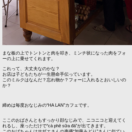
まな板の上でトントンと肉を叩き、ミンチ状になった肉をフォ
ーの上に乗せてくれます。
これって、大丈夫なのかな？
お店は子どもたちが一生懸命手伝っています。
このミルクはなんだ？忘れ物か？フォーに入れるとおいしいの
か？
締めは毎度おなじみの“HA LAN”カフェです。
ここのおばさんともすっかり顔なじみで、ニコニコと迎えてく
れるし、座っただけで“cà phê sữa đá”が出てきます。
このおばちゃんはサザエさんの声優“加藤みどり”さんに似てい