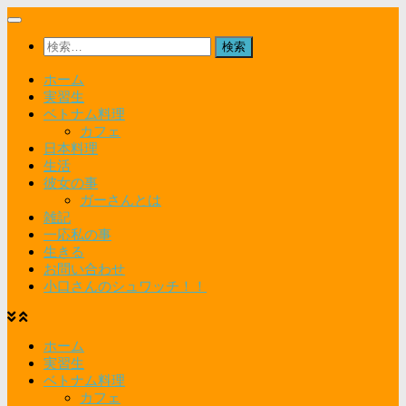
コ
ン
検
テ
索:
ン
ホーム
ツ
実習生
へ
ベトナム料理
ス
カフェ
キ
日本料理
ッ
生活
プ
彼女の事
ガーさんとは
雑記
一応私の事
生きる
お問い合わせ
小口さんのシュワッチ！！
ホーム
実習生
ベトナム料理
カフェ