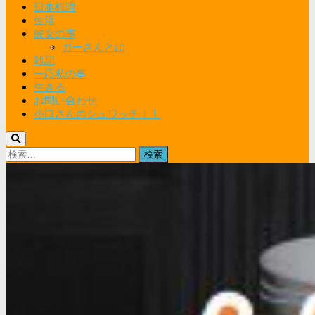
日本料理
生活
彼女の事
ガーさんとは
雑記
一応私の事
生きる
お問い合わせ
小口さんのシュワッチ！！
検
索: