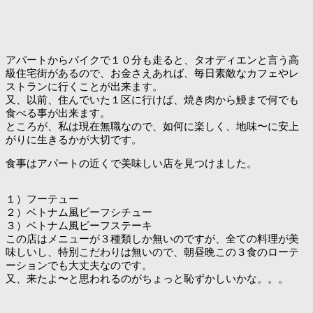
アパートからバイクで１０分も走ると、タオディエンと言う高
級住宅街があるので、お金さえあれば、毎日素敵なカフェやレ
ストランに行くことが出来ます。
又、以前、住んでいた１区に行けば、焼き肉から鰻まで何でも
食べる事が出来ます。
ところが、私は現在無職なので、如何に楽しく、地味〜に安上
がりに生きるかが大切です。
食事はアパートの近くで美味しい店を見つけました。
１）フーテュー
２）ベトナム風ビーフシチュー
３）ベトナム風ビーフステーキ
この店はメニューが３種類しか無いのですが、全ての料理が美
味しいし、特別こだわりは無いので、朝昼晩この３食のローテ
ーションでも大丈夫なのです。
又、来たよ〜と思われるのがちょっと恥ずかしいかな。。。