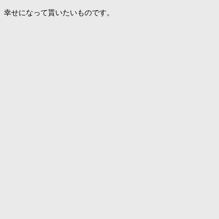
幸せになって貰いたいものです。