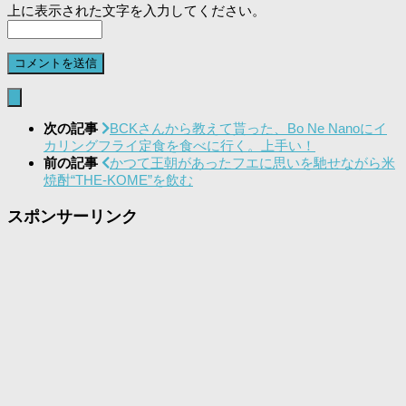
上に表示された文字を入力してください。
次の記事
BCKさんから教えて貰った、Bo Ne Nanoにイ
カリングフライ定食を食べに行く。上手い！
前の記事
かつて王朝があったフエに思いを馳せながら米
焼酎“THE-KOME”を飲む
スポンサーリンク