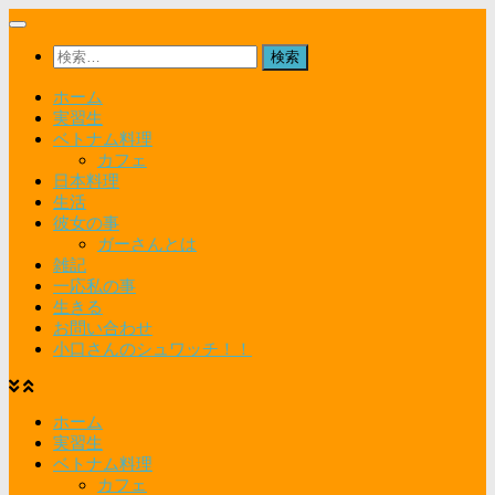
コ
ン
検
テ
索:
ン
ホーム
ツ
実習生
へ
ベトナム料理
ス
カフェ
キ
日本料理
ッ
生活
プ
彼女の事
ガーさんとは
雑記
一応私の事
生きる
お問い合わせ
小口さんのシュワッチ！！
ホーム
実習生
ベトナム料理
カフェ