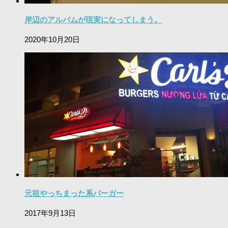
岸辺のアルバムが現実になってしまう。
2020年10月20日
元祖やっちまった系バーガー
2017年9月13日