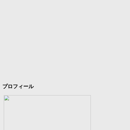
プロフィール