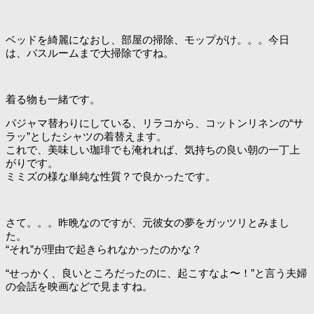
ベッドを綺麗になおし、部屋の掃除、モップがけ。。。今日
は、バスルームまで大掃除ですね。
着る物も一緒です。
パジャマ替わりにしている、リラコから、コットンリネンの“サ
ラッ”としたシャツの着替えます。
これで、美味しい珈琲でも淹れれば、気持ちの良い朝の一丁上
がりです。
ミミズの様な単純な性質？で良かったです。
さて。。。昨晩なのですが、元彼女の夢をガッツリとみまし
た。
“それ”が理由で起きられなかったのかな？
“せっかく、良いところだったのに、起こすなよ〜！”と言う夫婦
の会話を映画などで見ますね。