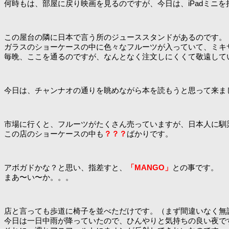
何時もは、部屋に戻り映画を見るのですが、今日は、iPadミニ
この屋台の隣に日本で言う所のジューススタンドがあるのです。
ガラスのショーケースの中に色々なフルーツが入っていて、ミキ
毎晩、ここを通るのですが、なんとなく注文しにくくて敬遠して
今日は、チャンナオの通りを眺めながら本を読もうと思って来ま
市場に行くと、フルーツがたくさん売っていますが、日本人に馴
この店のショーケースの中も
？？？
ばかりです。
アボガドかな？と思い、指差すと、
「MANGO」
との事です。
まあ〜い〜か。。。
店と言っても歩道に椅子を並べただけです。（まず間違いなく無
今日は一日中雨が降っていたので、ひんやりと気持ちの良い夜で