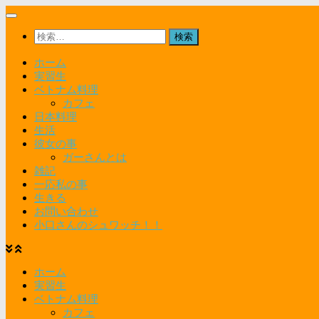
コ
ン
検
テ
索:
ン
ホーム
ツ
実習生
へ
ベトナム料理
ス
カフェ
キ
日本料理
ッ
生活
プ
彼女の事
ガーさんとは
雑記
一応私の事
生きる
お問い合わせ
小口さんのシュワッチ！！
ホーム
実習生
ベトナム料理
カフェ