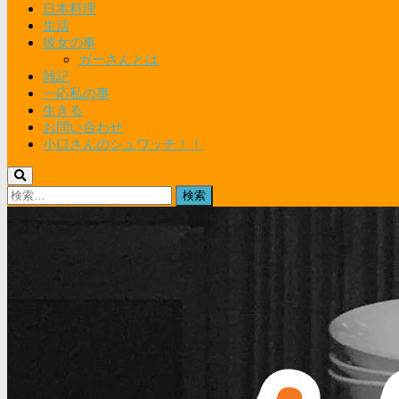
日本料理
生活
彼女の事
ガーさんとは
雑記
一応私の事
生きる
お問い合わせ
小口さんのシュワッチ！！
検
索: