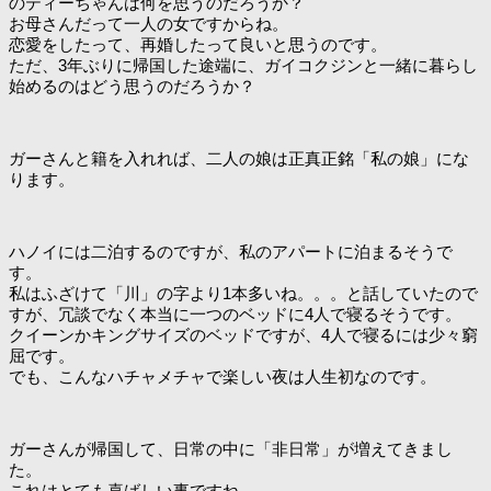
のティーちゃんは何を思うのだろうか？
お母さんだって一人の女ですからね。
恋愛をしたって、再婚したって良いと思うのです。
ただ、3年ぶりに帰国した途端に、ガイコクジンと一緒に暮らし
始めるのはどう思うのだろうか？
ガーさんと籍を入れれば、二人の娘は正真正銘「私の娘」にな
ります。
ハノイには二泊するのですが、私のアパートに泊まるそうで
す。
私はふざけて「川」の字より1本多いね。。。と話していたので
すが、冗談でなく本当に一つのベッドに4人で寝るそうです。
クイーンかキングサイズのベッドですが、4人で寝るには少々窮
屈です。
でも、こんなハチャメチャで楽しい夜は人生初なのです。
ガーさんが帰国して、日常の中に「非日常」が増えてきまし
た。
これはとても喜ばしい事ですね。