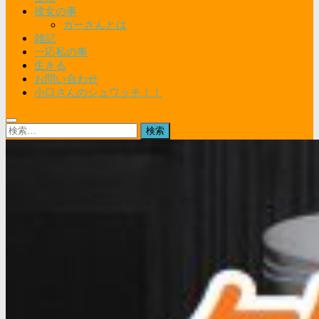
彼女の事
ガーさんとは
雑記
一応私の事
生きる
お問い合わせ
小口さんのシュワッチ！！
検
索: