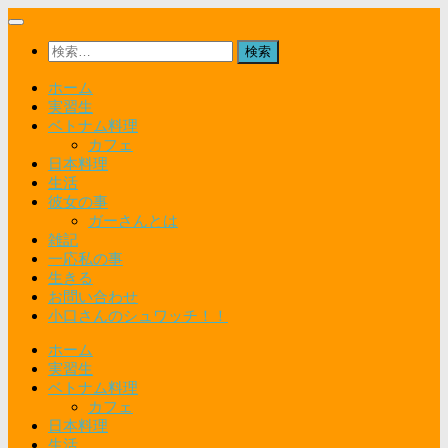
コ
ン
検
テ
索:
ン
ホーム
ツ
実習生
へ
ベトナム料理
ス
カフェ
キ
日本料理
ッ
生活
プ
彼女の事
ガーさんとは
雑記
一応私の事
生きる
お問い合わせ
小口さんのシュワッチ！！
ホーム
実習生
ベトナム料理
カフェ
日本料理
生活