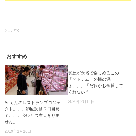
シェアする
おすすめ
貧乏が余裕で楽しめるこの
「ベトナム」の懐の深
さ。。。「だれかお金貸して
くれない？」
2020年2月11日
Auくんのレストランプロジェ
クト。。。師匠訪越２日目終
了。。。今ひとつ煮えきりま
せん。
2019年1月16日