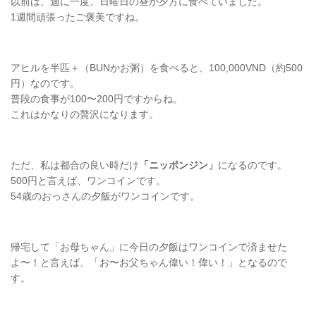
以前は、週に一度、日曜日の昼か夕方に食べていました。
1週間頑張ったご褒美ですね。
アヒルを半匹＋（BUNかお粥）を食べると、100,000VND（約500
円）なのです。
普段の食事が100〜200円ですからね。
これはかなりの贅沢になります。
ただ、私は都合の良い時だけ
「ニッポンジン」
になるのです。
500円と言えば、ワンコインです。
54歳のおっさんの夕飯がワンコインです。
帰宅して「お母ちゃん」に今日の夕飯はワンコインで済ませた
よ〜！と言えば、「お〜お父ちゃん偉い！偉い！」となるので
す。