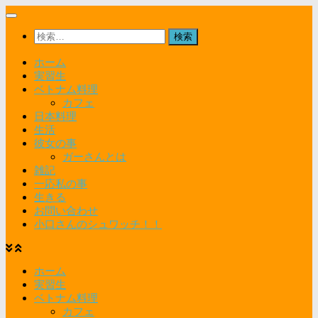
コ
ン
検
テ
索:
ン
ホーム
ツ
実習生
へ
ベトナム料理
ス
カフェ
キ
日本料理
ッ
生活
プ
彼女の事
ガーさんとは
雑記
一応私の事
生きる
お問い合わせ
小口さんのシュワッチ！！
ホーム
実習生
ベトナム料理
カフェ