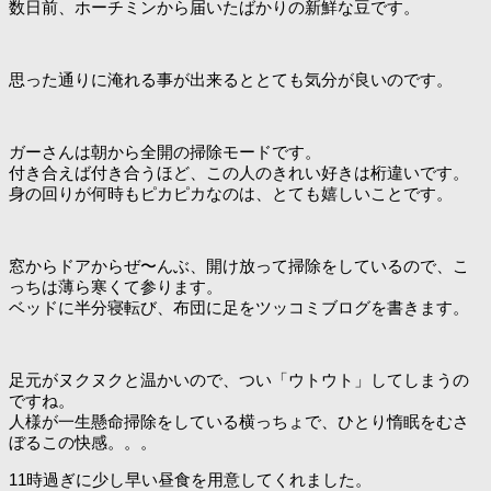
数日前、ホーチミンから届いたばかりの新鮮な豆です。
思った通りに淹れる事が出来るととても気分が良いのです。
ガーさんは朝から全開の掃除モードです。
付き合えば付き合うほど、この人のきれい好きは桁違いです。
身の回りが何時もピカピカなのは、とても嬉しいことです。
窓からドアからぜ〜んぶ、開け放って掃除をしているので、こ
っちは薄ら寒くて参ります。
ベッドに半分寝転び、布団に足をツッコミブログを書きます。
足元がヌクヌクと温かいので、つい「ウトウト」してしまうの
ですね。
人様が一生懸命掃除をしている横っちょで、ひとり惰眠をむさ
ぼるこの快感。。。
11時過ぎに少し早い昼食を用意してくれました。