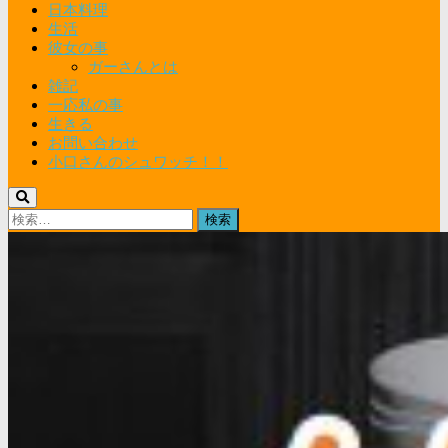
日本料理
生活
彼女の事
ガーさんとは
雑記
一応私の事
生きる
お問い合わせ
小口さんのシュワッチ！！
検
索: