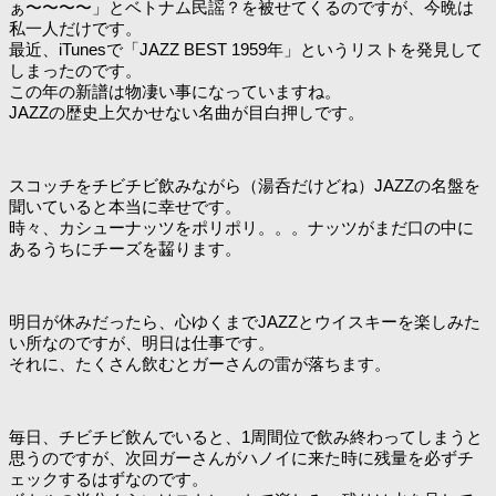
ぁ〜〜〜〜」とベトナム民謡？を被せてくるのですが、今晩は
私一人だけです。
最近、iTunesで「JAZZ BEST 1959年」というリストを発見して
しまったのです。
この年の新譜は物凄い事になっていますね。
JAZZの歴史上欠かせない名曲が目白押しです。
スコッチをチビチビ飲みながら（湯呑だけどね）JAZZの名盤を
聞いていると本当に幸せです。
時々、カシューナッツをポリポリ。。。ナッツがまだ口の中に
あるうちにチーズを齧ります。
明日が休みだったら、心ゆくまでJAZZとウイスキーを楽しみた
い所なのですが、明日は仕事です。
それに、たくさん飲むとガーさんの雷が落ちます。
毎日、チビチビ飲んでいると、1周間位で飲み終わってしまうと
思うのですが、次回ガーさんがハノイに来た時に残量を必ずチ
ェックするはずなのです。