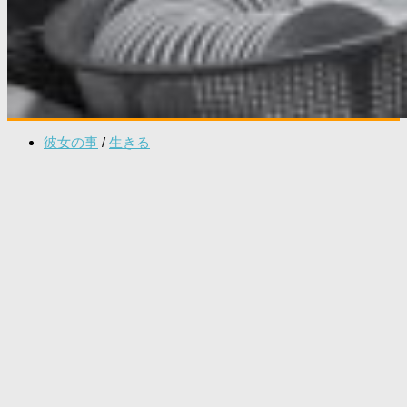
彼女の事
/
生きる