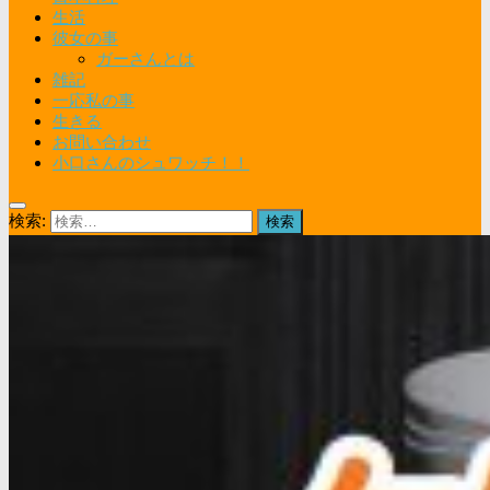
生活
彼女の事
ガーさんとは
雑記
一応私の事
生きる
お問い合わせ
小口さんのシュワッチ！！
検索: