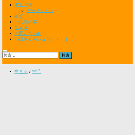
彼女の事
ガーさんとは
雑記
一応私の事
生きる
お問い合わせ
小口さんのシュワッチ！！
検
索:
生きる
/
生活