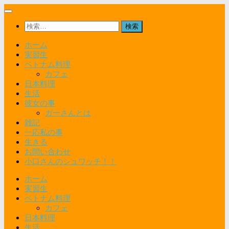
コ
ン
検
テ
索:
ン
ホーム
ツ
実習生
へ
ベトナム料理
ス
カフェ
キ
日本料理
ッ
生活
プ
彼女の事
ガーさんとは
雑記
一応私の事
生きる
お問い合わせ
小口さんのシュワッチ！！
ホーム
実習生
ベトナム料理
カフェ
日本料理
生活