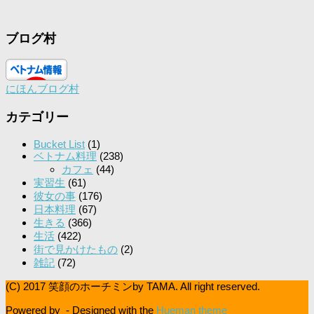
ブログ村
にほんブログ村
カテゴリー
Bucket List
(1)
ベトナム料理
(238)
カフェ
(44)
実習生
(61)
彼女の事
(176)
日本料理
(67)
生きる
(366)
生活
(422)
街で見かけたもの
(2)
雑記
(72)
(C) 2017 笑顔のホーチミンby TAMA. All right reserved.
Powered by
- Designed with the
Hueman theme