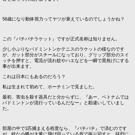
56歳になり動体視力ってヤツが衰えているのでしょうかね？
この『バチバチラケット』ですが正式名称は知りません。
少し小ぶりなバドミントンかテニスのラケットの様なのです
が、ガット部分がスチールになっており、グリップ部分のスイ
ッチを押すと、電流が流れ蚊やハエなどを一瞬で黒焦げにする
事が出来ます。
これは日本にもあるのだろう？
私は生まれて初めて、ホーチミンで見ました。
最初、害虫を殺す器具だと分からずに、『あー、ベトナムでは
バドミントンが流行っているんだなー』と勘違いしていまし
た。
部屋の中で1匹捕まえる程度なら、『バチバチ』で済むのです
が、蚊な小蝿が大量に飛び回っている所で振り回すと、猛烈に