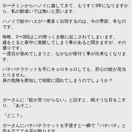
ホーチミンからハノイに越してきて、もうすぐ3年になりますか
ら、私の勘違いでは無いと思います。
ハノイで蚊やハエが一番多く出現するのは、今の季節、冬なの
です。
毎晩、2〜3回はこの憎っくき敵に起こされてしまいます。
歳をとると夜中に覚醒してしまう事があると聞きますが、その
通りです。
一度目が覚めてしまうと、なかなか寝付く事が出来なくなりま
す。
バチバチラケットを手にキョロキョロしても、肝心の蚊が見当
たりません。
身の危険を察知して咄嗟に隠れてしまうのでしょうか？
ガーさんに『蚊が見つからない』と話すと、眠そうな目をこす
り、『あそこ』
『どこ？』
ガーさんにバチバチラケットを手渡すと一瞬で『バチバチ』と
音を立てて火花が散ります。