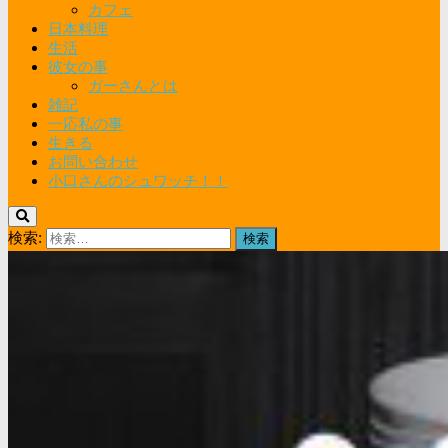
カフェ
日本料理
生活
彼女の事
ガーさんとは
雑記
一応私の事
生きる
お問い合わせ
小口さんのシュワッチ！！
検索: