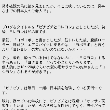
発疹確認の為に鏡を見ましたが、そこに映っているのは、見事
なまでの日本人のご老人です。
ブログをタイトルを
「ピチピチとヨレヨレ」
としましたが、勿
論、ヨレヨレは私の事です。
最初、「ヨボヨボ」と書きましたが、筋トレした後、腹筋ロー
ラー、縄跳び、エアロバイクに乗るのは、「ヨボヨボ」と言う
より「ヨレヨレ」の方が近いのではないかと・・・
でも、最近、酔っているわけではないのに、「ヨロヨロ」する
事もあるし、「ヨタヨタ」だって心当たりがあります。
個人的には18〜20歳ぐらいの髪の毛サラサラのお姉さんに「ヨ
シヨシ」されるのが好きです。
「ピチピチ」は毎日、一緒に日本語を勉強している実習生で
す。
以前、務めていた学校には、ピチピチとは程遠い「オッサン実
習生」もいましたが、今の学校は女性だけでなく、男性だって