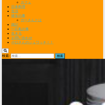
カフェ
日本料理
生活
彼女の事
ガーさんとは
雑記
一応私の事
生きる
お問い合わせ
小口さんのシュワッチ！！
検索: