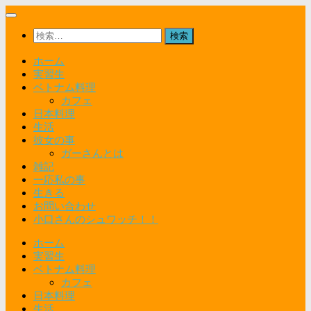
コ
ン
検
テ
索:
ン
ホーム
ツ
実習生
へ
ベトナム料理
ス
カフェ
キ
日本料理
ッ
生活
プ
彼女の事
ガーさんとは
雑記
一応私の事
生きる
お問い合わせ
小口さんのシュワッチ！！
ホーム
実習生
ベトナム料理
カフェ
日本料理
生活