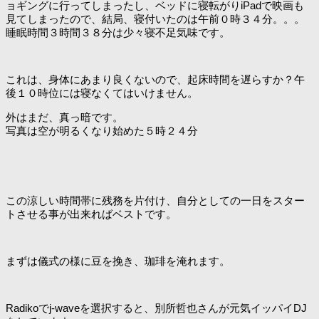
ョギングに行ってしまったし、ベッドに寝転がりiPadで映画も
見てしまったので、結局、寝付いたのは午前０時３４分。。。
睡眠時間３時間３８分は少々寝不足気味です。
これは、身体にあまり良くないので、起床時間を遅らすか？午
後１０時位には寝なくてはいけません。
外はまだ、真っ暗です。
写真は空が明るくなり始めた５時２４分
この涼しい時間帯に残務を片付け、自分としての一日をスター
トさせる事が出来ればベストです。
まずは儀式の様に豆を挽き、珈琲を淹れます。
Radikoでj-waveを選択すると、別所哲也さんが元気イッパイDJ