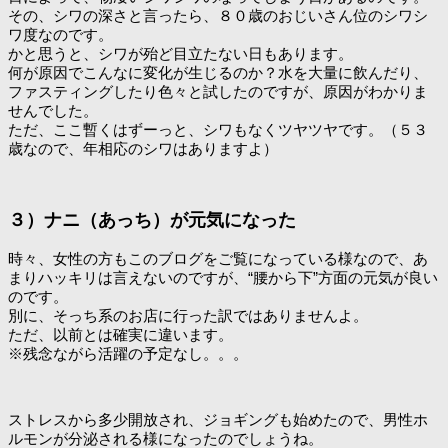
その、シワの深さと言ったら、８０歳のおじいさん位のシワシ
ワ度なのです。
かと思うと、シワが殆ど目立たない日もあります。
何が原因でこんなに変化が生じるのか？水を大量に飲んだり、
ファスティングしたり色々と試したのですが、原因がわかりま
せんでした。
ただ、ここ暫くはずーっと、シワもなくツヤツヤです。（５３
歳なので、年相応のシワはありますよ）
３）ナニ（あっち）が元気になった
時々、女性の方もこのブログをご覧になっている様なので、あ
まりハッキリは言えないのですが、“腰から下”方面の元気が良い
のです。
別に、そっち系のお店に行った訳ではありませんよ。
ただ、以前とは確実に違います。
※残念ながら活躍の予定なし。。。
ストレスから多少開放され、ジョギングも始めたので、男性ホ
ルモンが分泌される様になったのでしょうね。