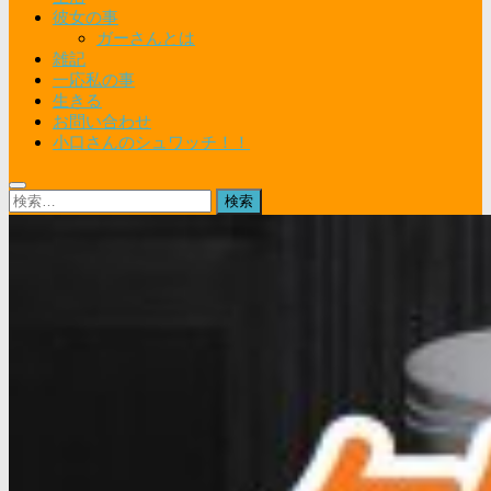
彼女の事
ガーさんとは
雑記
一応私の事
生きる
お問い合わせ
小口さんのシュワッチ！！
検
索: