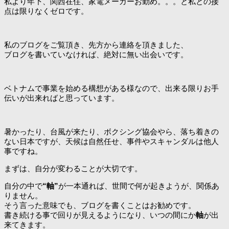
私より年下、関西在住、家電メーカーお勤め。。。と私との接
点は限りなくゼロです。
私のブログをご覧頂き、先方から連絡を頂きました、
ブログを書いていなければ、絶対に無い出会いです。
ベトナムで事業を始める構想がある様なので、出来る限りお手
伝いが出来ればと思っています。
暑かったり、台風が来たり、ボクシング協会やら、落ち着きの
ない日本ですが、天候は自然任せ、事件やスキャンダルは他人
事ですね。
まずは、自分が変わることが大切です。
自分の中で
“軸”
が一本通れば、世間で何が起きようが、関係あ
りません。
そう言った意味でも、ブログを書くことはお勧めです。
書き続ける事で回りが見えるようになり、いつの間にか
軸
が出
来てきます。