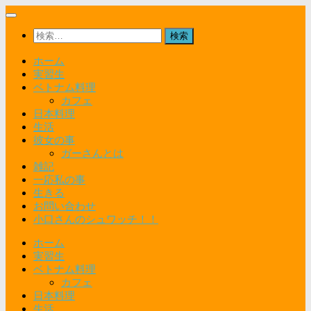
コ
ン
検
テ
索:
ン
ホーム
ツ
実習生
へ
ベトナム料理
ス
カフェ
キ
日本料理
ッ
生活
プ
彼女の事
ガーさんとは
雑記
一応私の事
生きる
お問い合わせ
小口さんのシュワッチ！！
ホーム
実習生
ベトナム料理
カフェ
日本料理
生活