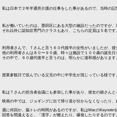
私は日本で２年半通所介護の仕事をした事があるので、当時の記
私が働いていたのは、墨田区にある大型の施設だったのですが、
それ以外に認知症専門のクラスもあり、こちらの定員は５名です
利用者さんで、Ｔさんと言う６０代後半の女性がいましたが、彼
他の利用者さんは８０〜９０歳、時々は施設で１００歳の誕生日
その中で、６０歳代後半と言うのは、明らかに違和感があります
授業参観日で並んでいる父兄の中に中学生が混じっている様です
私はＴさんの担当者会議にも参加した事があり、彼女の娘さんと
映画の中では、ジョギングに出て帰り道が分からなくなったり、
週に何回か、脳トレの時間があるのですが、私はMacのKeynot
回答を間違えると、「漢字」が燃えたり、爆発したりするのです