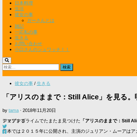
日本料理
生活
彼女の事
ガーさんとは
雑記
一応私の事
生きる
お問い合わせ
小口さんのシュワッチ！！
検
索:
彼女の事
/
生きる
「アリスのままで：Still Alice」を見
by
tama
·
2018年11月20日
アマゾンプライムでたまたま見つけた
シェアする
「アリスのままで：Still Ali
日本では２０１５年に公開され、主演のジュリアン・ムーアはア