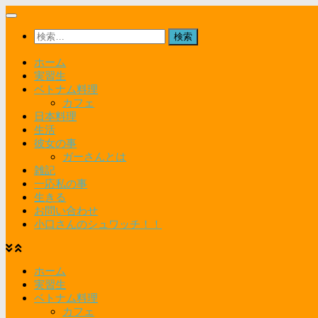
コ
ン
検
テ
索:
ン
ホーム
ツ
実習生
へ
ベトナム料理
ス
カフェ
キ
日本料理
ッ
生活
プ
彼女の事
ガーさんとは
雑記
一応私の事
生きる
お問い合わせ
小口さんのシュワッチ！！
ホーム
実習生
ベトナム料理
カフェ