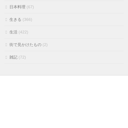
日本料理
(67)
生きる
(366)
生活
(422)
街で見かけたもの
(2)
雑記
(72)