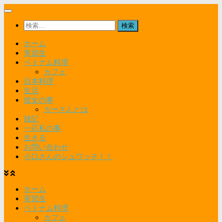
コ
ン
検
テ
索:
ン
ホーム
ツ
実習生
へ
ベトナム料理
ス
カフェ
キ
日本料理
ッ
生活
プ
彼女の事
ガーさんとは
雑記
一応私の事
生きる
お問い合わせ
小口さんのシュワッチ！！
ホーム
実習生
ベトナム料理
カフェ