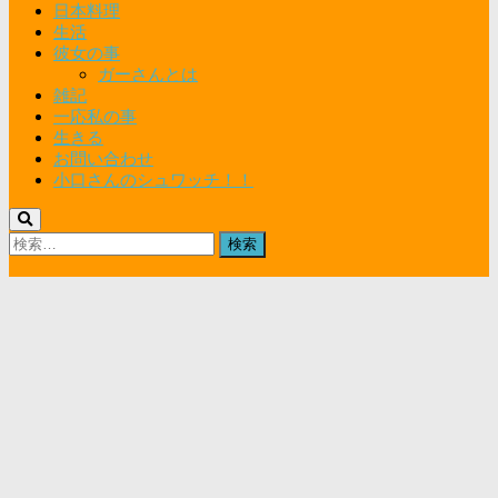
日本料理
生活
彼女の事
ガーさんとは
雑記
一応私の事
生きる
お問い合わせ
小口さんのシュワッチ！！
検
索: